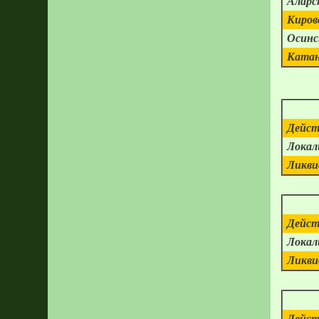
Аларс
Киров
Осинс
Катан
Дейст
Локал
Ликви
Дейст
Локал
Ликви
Дейст