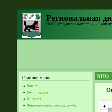
Перейти к основному содержанию
Региональная ди
ОГАУ "Иркутская база авиационной ох
КПО
Главное меню
Новости
О
Цели и задачи
Контакты
Лётно-производственная служба
+