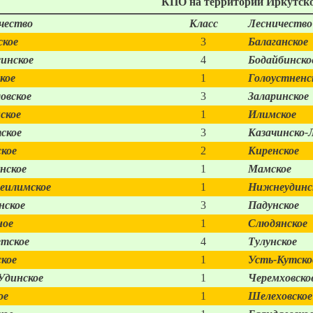
КПО на территории Иркутско
чество
Класс
Лесничество
ское
3
Балаганское
инское
4
Бодайбинско
кое
1
Голоустненс
овское
3
Заларинское
ское
1
Илимское
ское
3
Казачинско-
ское
2
Киренское
нское
1
Мамское
илимское
1
Нижнеудинс
нское
3
Падунское
ное
1
Слюдянское
тское
4
Тулунское
ское
1
Усть-Кутско
Удинское
1
Черемховско
ое
1
Шелеховское