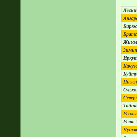
Лесни
Ангар
Бирюс
Братс
Жигал
Зимин
Иркут
Качуг
Куйту
Нижне
Ольхо
Север
Тайше
Усоль
Усть-
Чунск