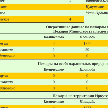
кое
1
Баяндаевско
ское
1
Нукутское
кое
1
Усть-Ордынс
гское
4
Оперативные данные по пожарам на
Пожары Министерства лесного
Количество
Площадь
вует
4
1777
изовано
1
20
дировано
0
0
Пожары на особо охраняемых природны
Количество
Площадь
вует
0
0
изовано
0
0
дировано
0
0
Пожары на территории Иркутс
Количество
Площадь
вует
4
1777